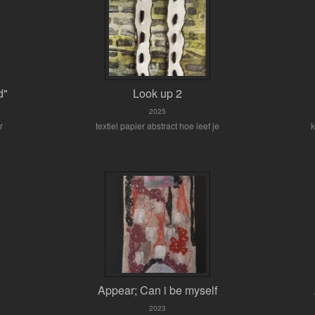
d"
Look up 2
2025
r
textiel papier abstract hoe leef je
Appear; Can i be myself
2023